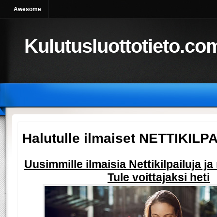
Awesome
Kulutusluottotieto.co
Halutulle ilmaiset NETTIKILP
Uusimmille ilmaisia Nettikilpailuja ja
Tule voittajaksi heti