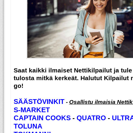
Saat kaikki ilmaiset Nettikilpailut ja t
tulosta mitkä kerkeät. Halutut Kilpailut n
go!
SÄÄSTÖVINKIT
-
Osallistu ilmaisia
Nettik
S-MARKET
CAPTAIN COOKS
-
QUATRO
-
ULTR
TOLUNA