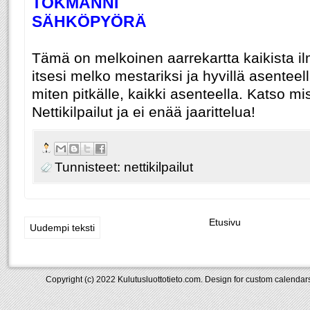
TOKMANNI
SÄHKÖPYÖRÄ
Tämä on melkoinen aarrekartta kaikista il
itsesi melko
mestariksi
ja hyvillä asenteel
miten pitkälle
, kaikki asenteella.
Katso mis
Nettikilpailut ja ei enää jaarittelua!
Tunnisteet:
nettikilpailut
Etusivu
Uudempi teksti
Copyright (c) 2022
Kulutusluottotieto.com
. Design for
custom calendars